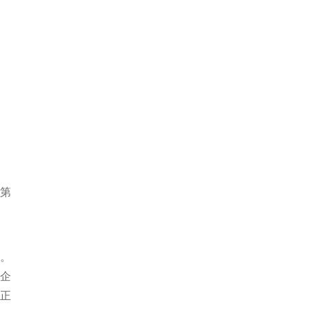
区第
商。
企
良正