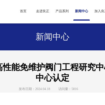
首页
走进良正
产品系列
新闻中心
加入良
新闻中心
G高性能免维护阀门工程研究中
中心认定
发布日期：2024.04.18
访问量：5816