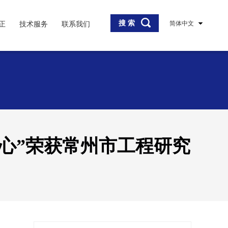
搜 索
简体中文
正
技术服务
联系我们
心”荣获常州市工程研究