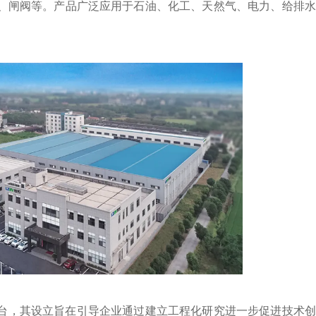
、闸阀等。产品广泛应用于石油、化工、天然气、电力、给排水
台，其设立旨在引导企业通过建立工程化研究进一步促进技术创