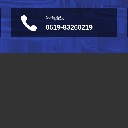
咨询热线
0519-83260219