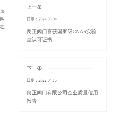
上一条
用技
阀
日期：2024.05.04
区在
良正阀门喜获国家级CNAS实验
室认可证书
下一条
日期：2022.04.15
良正阀门有限公司企业质量信用
报告