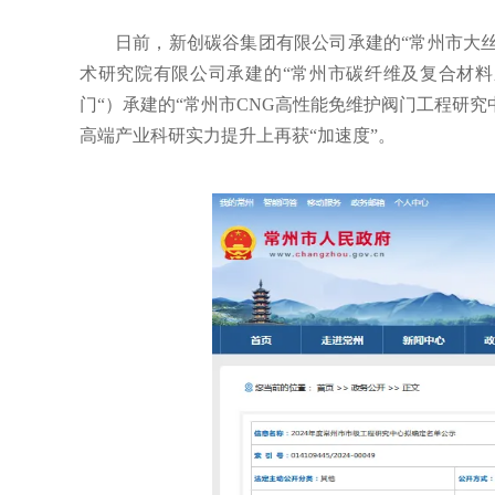
日前，新创碳谷集团有限公司承建的“常州市大
术研究院有限公司承建的“常州市碳纤维及复合材料
门“）承建的“常州市CNG高性能免维护阀门工程研
高端产业科研实力提升上再获“加速度”。