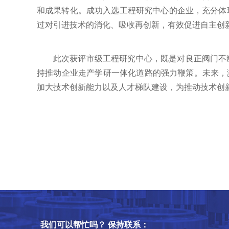
和成果转化。成功入选工程研究中心的企业，充分体
过对引进技术的消化、吸收再创新，有效促进自主创
此次获评市级工程研究中心，既是对良正阀门不
持推动企业走产学研一体化道路的强力鞭策。未来，
加大技术创新能力以及人才梯队建设，为推动技术创
我们可以帮忙吗？ 保持联系：